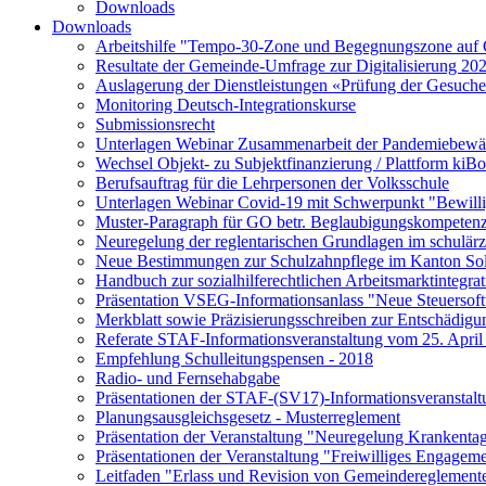
Downloads
Downloads
Arbeitshilfe "Tempo-30-Zone und Begegnungszone auf Ge
Resultate der Gemeinde-Umfrage zur Digitalisierung 20
Auslagerung der Dienstleistungen «Prüfung der Gesuche
Monitoring Deutsch-Integrationskurse
Submissionsrecht
Unterlagen Webinar Zusammenarbeit der Pandemiebewä
Wechsel Objekt- zu Subjektfinanzierung / Plattform kiB
Berufsauftrag für die Lehrpersonen der Volksschule
Unterlagen Webinar Covid-19 mit Schwerpunkt "Bewilli
Muster-Paragraph für GO betr. Beglaubigungskompeten
Neuregelung der reglentarischen Grundlagen im schulärz
Neue Bestimmungen zur Schulzahnpflege im Kanton So
Handbuch zur sozialhilferechtlichen Arbeitsmarktintegrat
Präsentation VSEG-Informationsanlass "Neue Steuers
Merkblatt sowie Präzisierungsschreiben zur Entschädigun
Referate STAF-Informationsveranstaltung vom 25. April
Empfehlung Schulleitungspensen - 2018
Radio- und Fernsehabgabe
Präsentationen der STAF-(SV17)-Informationsveranstalt
Planungsausgleichsgesetz - Musterreglement
Präsentation der Veranstaltung "Neuregelung Krankent
Präsentationen der Veranstaltung "Freiwilliges Engagem
Leitfaden "Erlass und Revision von Gemeindereglement