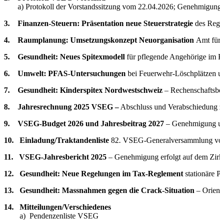
a) Protokoll der Vorstandssitzung vom 22.04.2026; Genehmigun
3. Finanzen-Steuern: Präsentation neue Steuerstrategie
des Regi
4. Raumplanung: Umsetzungskonzept Neuorganisation
Amt fü
5. Gesundheit: Neues Spitexmodell
für pflegende Angehörige im 
6.
Umwelt: PFAS-Untersuchungen
bei Feuerwehr-Löschplätzen 
7. Gesundheit:
Kinderspitex Nordwestschweiz
– Rechenschaftsb
8.
Jahresrechnung 2025 VSEG –
Abschluss und Verabschiedung 
9. VSEG-Budget 2026 und Jahresbeitrag 2027
– Genehmigung u
10. Einladung/Traktandenliste
82. VSEG-Generalversammlung vom
11. VSEG-Jahresbericht 2025
– Genehmigung erfolgt auf dem Zir
12. Gesundheit: Neue Regelungen im Tax-Reglement
stationäre 
13. Gesundheit: Massnahmen gegen die Crack-Situation
– Orien
14. Mitteilungen/Verschiedenes
a) Pendenzenliste VSEG