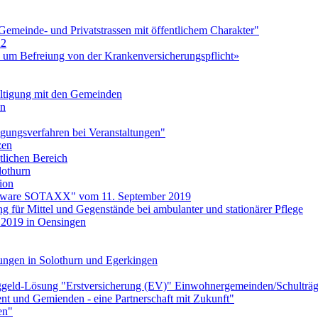
meinde- und Privatstrassen mit öffentlichem Charakter"
22
 um Befreiung von der Krankenversicherungspflicht»
ltigung mit den Gemeinden
on
gungsverfahren bei Veranstaltungen"
zen
tlichen Bereich
lothurn
ion
oftware SOTAXX" vom 11. September 2019
g für Mittel und Gegenstände bei ambulanter und stationärer Pflege
 2019 in Oensingen
ungen in Solothurn und Egerkingen
aggeld-Lösung "Erstversicherung (EV)" Einwohnergemeinden/Schulträg
ent und Gemienden - eine Partnerschaft mit Zukunft"
en"