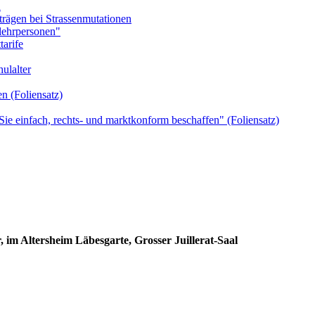
n
trägen bei Strassenmutationen
lehrpersonen"
arife
ulalter
 (Foliensatz)
ie einfach, rechts- und marktkonform beschaffen" (Foliensatz)
 im Altersheim Läbesgarte, Grosser Juillerat-Saal
EN