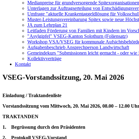
Medianpreise für grundversorgende Spitexorganisatione
Unterlagen zur Auftragserteilung von Entschädigungsver
Umfrage "aktuelle Krankentaggeldlösung für Volksschul
Muster-Leistungsvereinbarung Spitex sowie neue Höchstt
JA zum Lehrplan 21
Leitfaden Förderung von Familien mit Kindern im Vorsch
"Asylgipfel" VSEG-Kanton Solothurn (Foliensatz)
Workshop VSA/VSEG für kommunale Aufsichtsbehörden
Aufgabenbeschrieb Ansprechperson Landwirtschaft
Gemeindekurs "Submissionen leicht gemacht - oder wie S
Kollektivverträge
Kontakt
VSEG-Vorstandssitzung, 20. Mai 2026
Einladung / Traktandenliste
Vorstandssitzung vom Mittwoch, 20. Mai 2026, 08.00 – 12.00 Uhr,
TRAKTAND
1. Begrüssung durch den Präsidenten
2. Protokoll VSEG-Vorstand