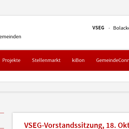
VSEG
Bolack
gemeinden
Projekte
Stellenmarkt
kiBon
GemeindeConn
VSEG-Vorstandssitzung, 18. Ok