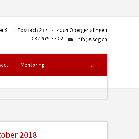
er 9
Postfach 217
4564 Obergerlafingen
032 675 23 02
info@vseg.ch
ect
Mentoring
tober 2018