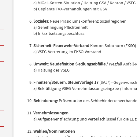
a) MiGeL-Kosten-Situation / Haltung GSA / Kanton / VSEG
b) Geplante TAX-Verhandlungen mit GSA
Soziales:
Neue Präsidiumskonferenz Sozialregionen
a) Genehmigung Pflichtenheft
b) Inkraftsetzungsbeschluss
Sicherheit: Feuerwehr-Verband
Kanton Solothurn (FKSO) 
a) VSEG-Vertretung im FKSO-Vorstand
Umwelt: Neudefinition Siedlungsabfälle
/ Wegfall Abfall
a) Haltung des VSEG
Finanzen/Steuern: Steuervorlage 17
(SV17) - Gegenvorsch
a) Bekräftigung VSEG-Vernehmlassungseingabe / Inform
Behinderung:
Präsentation des Sehbehindertenverbandes
Vernehmlassungen
a) Aufgabenentflechtung und Verteilschlüssel für die EL z
Wahlen/Nominationen