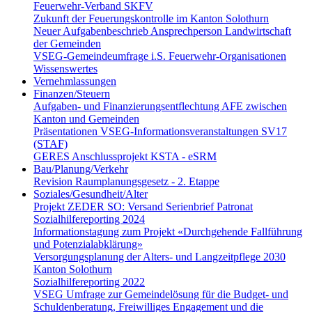
Feuerwehr-Verband SKFV
Zukunft der Feuerungskontrolle im Kanton Solothurn
Neuer Aufgabenbeschrieb Ansprechperson Landwirtschaft
der Gemeinden
VSEG-Gemeindeumfrage i.S. Feuerwehr-Organisationen
Wissenswertes
Vernehmlassungen
Finanzen/Steuern
Aufgaben- und Finanzierungsentflechtung AFE zwischen
Kanton und Gemeinden
Präsentationen VSEG-Informationsveranstaltungen SV17
(STAF)
GERES Anschlussprojekt KSTA - eSRM
Bau/Planung/Verkehr
Revision Raumplanungsgesetz - 2. Etappe
Soziales/Gesundheit/Alter
Projekt ZEDER SO: Versand Serienbrief Patronat
Sozialhilfereporting 2024
Informationstagung zum Projekt «Durchgehende Fallführung
und Potenzialabklärung»
Versorgungsplanung der Alters- und Langzeitpflege 2030
Kanton Solothurn
Sozialhilfereporting 2022
VSEG Umfrage zur Gemeindelösung für die Budget- und
Schuldenberatung, Freiwilliges Engagement und die