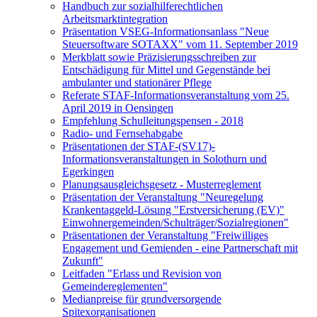
Handbuch zur sozialhilferechtlichen
Arbeitsmarktintegration
Präsentation VSEG-Informationsanlass "Neue
Steuersoftware SOTAXX" vom 11. September 2019
Merkblatt sowie Präzisierungsschreiben zur
Entschädigung für Mittel und Gegenstände bei
ambulanter und stationärer Pflege
Referate STAF-Informationsveranstaltung vom 25.
April 2019 in Oensingen
Empfehlung Schulleitungspensen - 2018
Radio- und Fernsehabgabe
Präsentationen der STAF-(SV17)-
Informationsveranstaltungen in Solothurn und
Egerkingen
Planungsausgleichsgesetz - Musterreglement
Präsentation der Veranstaltung "Neuregelung
Krankentaggeld-Lösung "Erstversicherung (EV)"
Einwohnergemeinden/Schulträger/Sozialregionen"
Präsentationen der Veranstaltung "Freiwilliges
Engagement und Gemienden - eine Partnerschaft mit
Zukunft"
Leitfaden "Erlass und Revision von
Gemeindereglementen"
Medianpreise für grundversorgende
Spitexorganisationen