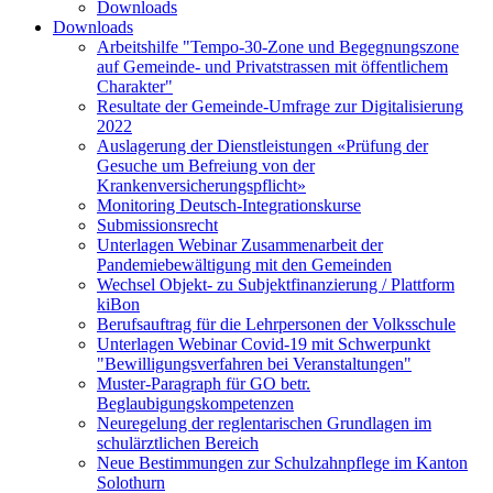
Downloads
Downloads
Arbeitshilfe "Tempo-30-Zone und Begegnungszone
auf Gemeinde- und Privatstrassen mit öffentlichem
Charakter"
Resultate der Gemeinde-Umfrage zur Digitalisierung
2022
Auslagerung der Dienstleistungen «Prüfung der
Gesuche um Befreiung von der
Krankenversicherungspflicht»
Monitoring Deutsch-Integrationskurse
Submissionsrecht
Unterlagen Webinar Zusammenarbeit der
Pandemiebewältigung mit den Gemeinden
Wechsel Objekt- zu Subjektfinanzierung / Plattform
kiBon
Berufsauftrag für die Lehrpersonen der Volksschule
Unterlagen Webinar Covid-19 mit Schwerpunkt
"Bewilligungsverfahren bei Veranstaltungen"
Muster-Paragraph für GO betr.
Beglaubigungskompetenzen
Neuregelung der reglentarischen Grundlagen im
schulärztlichen Bereich
Neue Bestimmungen zur Schulzahnpflege im Kanton
Solothurn