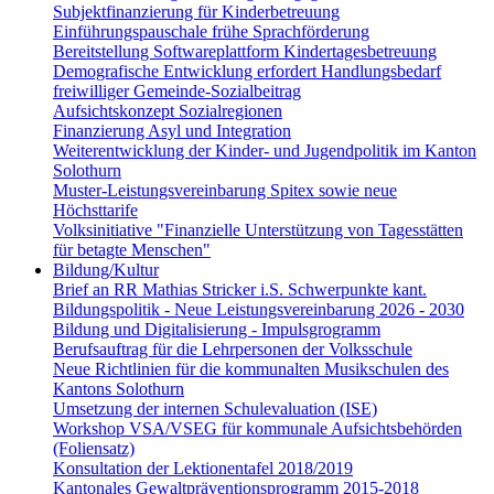
Subjektfinanzierung für Kinderbetreuung
Einführungspauschale frühe Sprachförderung
Bereitstellung Softwareplattform Kindertagesbetreuung
Demografische Entwicklung erfordert Handlungsbedarf
freiwilliger Gemeinde-Sozialbeitrag
Aufsichtskonzept Sozialregionen
Finanzierung Asyl und Integration
Weiterentwicklung der Kinder- und Jugendpolitik im Kanton
Solothurn
Muster-Leistungsvereinbarung Spitex sowie neue
Höchsttarife
Volksinitiative "Finanzielle Unterstützung von Tagesstätten
für betagte Menschen"
Bildung/Kultur
Brief an RR Mathias Stricker i.S. Schwerpunkte kant.
Bildungspolitik - Neue Leistungsvereinbarung 2026 - 2030
Bildung und Digitalisierung - Impulsgrogramm
Berufsauftrag für die Lehrpersonen der Volksschule
Neue Richtlinien für die kommunalten Musikschulen des
Kantons Solothurn
Umsetzung der internen Schulevaluation (ISE)
Workshop VSA/VSEG für kommunale Aufsichtsbehörden
(Foliensatz)
Konsultation der Lektionentafel 2018/2019
Kantonales Gewaltpräventionsprogramm 2015-2018